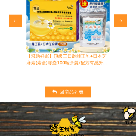
乳+日本芝
【幫助好眠】頂級三日齡蜂王乳(素食)膠
【幫助好眠
配方有感升級/
囊100粒盒裝/最新效期2027/10
麻素(素食)
最新效期202
回商品列表