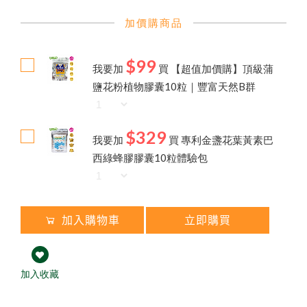
熱銷禮盒250元起✦中秋獻禮組
第2件7折起✦頂級蜂蜜系列
買大送小✦陳釀蜂蜜醋
加價購商品
↗
荔枝蜜
陳釀蜂蜜醋
$99
百花蜜
我要加
買
【超值加價購】頂級蒲
8
鹽花粉植物膠囊10粒｜豐富天然B群
$329
我要加
買
專利金盞花葉黃素巴
西綠蜂膠膠囊10粒體驗包
加入購物車
立即購買
加入收藏