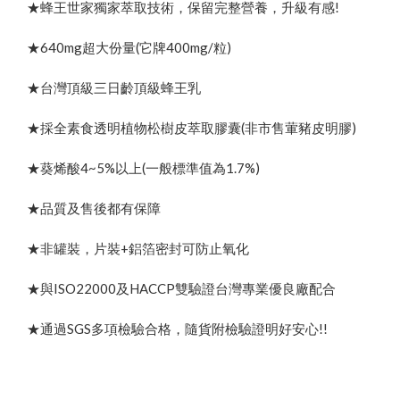
★蜂王世家獨家萃取技術，保留完整營養，升級有感!
★640mg超大份量(它牌400mg/粒)
★台灣頂級三日齡頂級蜂王乳
★採全素食透明植物松樹皮萃取膠囊(非市售葷豬皮明膠)
★葵烯酸4~5%以上(一般標準值為1.7%)
★品質及售後都有保障
★非罐裝，片裝+鋁箔密封可防止氧化
★與ISO22000及HACCP雙驗證台灣專業優良廠配合
★通過SGS多項檢驗合格，隨貨附檢驗證明好安心!!