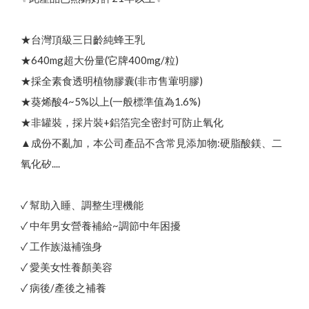
商品介紹
English
中文
最新優惠
★台灣頂級三日齡純蜂王乳
日文
★640mg超大份量(它牌400mg/粒)
問與答
한국어
聯絡我們
★採全素食透明植物膠囊(非市售葷明膠)
其他說明
★葵烯酸4~5%以上(一般標準值為1.6%)
熱
銷
N
o
.
1
頂
級
蜂
王
乳
+
日
本
芝
麻
素
✦
好
眠
養
★非罐裝，採片裝+鋁箔完全密封可防止氧化
貨幣轉換
▲成份不亂加，本公司產品不含常見添加物:硬脂酸鎂、二
本
月
優
惠
｜
中
秋
蜂
送
禮
限
時
優
惠
開
跑
✦
活
動
至
9
/
3
氧化矽....
⚡
0
✓ 幫助入睡、調整生理機能
✓ 中年男女營養補給~調節中年困擾
✓ 工作族滋補強身
✓ 愛美女性養顏美容
✓ 病後/產後之補養