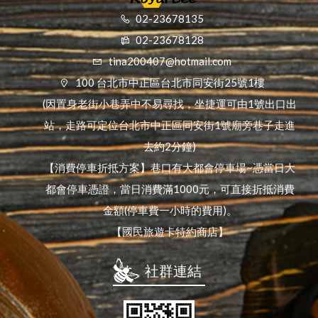
02-23678135
02-23678128
tina200407@hotmail.com
100 台北市中正區台北市同安街25號1樓
(因置身老街小巷弄中不易尋找，坐捷運可由1號出口出
站，走路可定位台北市中正區同安街1號廟旁巷子走進
去約2分鐘)
【消費停車折抵方案】巷口有大都會停車場~憑當日大
都會停車憑證，當日消費滿1000元，可直接折抵消費
金額(停車費一小時的費用)。
【國民旅遊卡特約商店】
社群連結