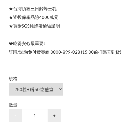
綠蜂膠葉黃素 ✦ 美國實證專利配方
高
濃
度
巴
西
綠
蜂
膠
（
噴
劑
/
滴
劑
/
膠
囊
/
4
0
0
億
益
生
菌
三日齡蜂王漿/純蜂王乳膠囊
品牌故事
最新優惠
會員需知
★台灣頂級三日齡蜂王乳
會員獨享
★皆投保產品險4000萬元
顏
★買附SGS純蜂蜜檢驗證明
食用說明
養
生
黑
糖
/
冰
糖
茶
磚
（
蜂
蜜
菊
花
/
桂
圓
紅
棗
薑
母
茶
100% 頂級蒲鹽蜂花粉
）
特約專區
❤️吃得安心最重要!
100% 台灣頂級純蜂蜜
蜂蜜枇杷潤喉糖/蜂膠青草硬喉糖
訂購/諮詢免付費專線 0800-899-828 (15:00前打隔天到貨)
買
就
送
✦
熱
銷
明
星
商
品
(
價
值
2
8
0
元
高山野花冬蜜｜國際三星認證
企
業
大
宗
採
購
免
付
費
專
線
0
8
0
0
-
8
9
9
8
2
規格
節慶生日送禮 ✦ 精美禮盒
）
陳釀蜂蜜醋
下殺33折✦父親節尊享組
龍眼蜜｜國際三星認證
數量
-
+