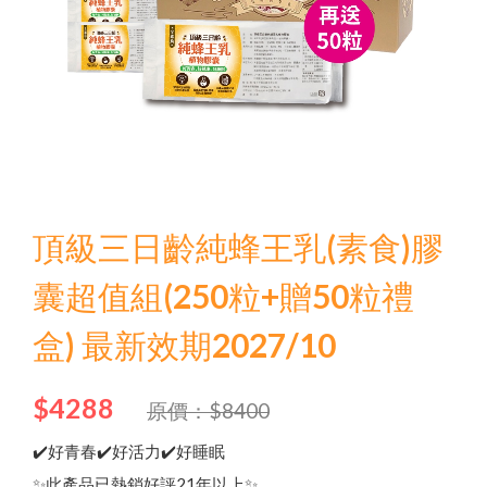
頂級三日齡純蜂王乳(素食)膠
Language
囊超值組(250粒+贈50粒禮
盒) 最新效期2027/10
Menu
品牌故事
$4288
原價：$8400
✔️好青春✔️好活力✔️好睡眠
✨此產品已熱銷好評21年以上✨