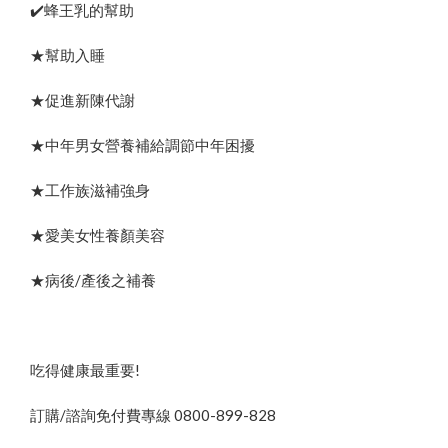
✔️蜂王乳的幫助
★幫助入睡
★促進新陳代謝
★中年男女營養補給調節中年困擾
★工作族滋補強身
★愛美女性養顏美容
★病後/產後之補養
吃得健康最重要!
訂購/諮詢免付費專線 0800-899-828