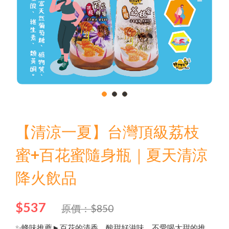
Language
Menu
1
2
3
品牌故事
商品介紹
【清涼一夏】台灣頂級荔枝
中文
English
最新優惠
蜜+百花蜜隨身瓶｜夏天清涼
降火飲品
日文
問與答
한국어
$537
原價：$850
✨蜂味推薦►百花的清香、酸甜好滋味，不愛喝太甜的推