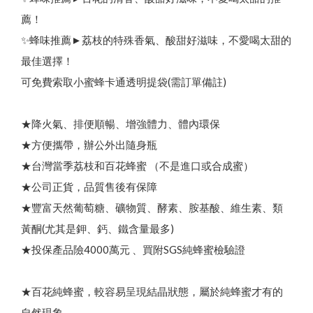
聯絡我們
熱
銷
N
o
.
頂
級
蜂
王
乳
+
日
本
芝
麻
素
✦
好
眠
養
本
月
優
惠
｜
中
秋
蜂
送
禮
⚡
限
時
優
惠
開
跑
✦
活
動
至
9
/
3
其他說明
0
薦！
貨幣轉換
✨蜂味推薦►荔枝的特殊香氣、酸甜好滋味，不愛喝太甜的
綠蜂膠葉黃素 ✦ 美國實證專利配方
最佳選擇！
三日齡蜂王漿/純蜂王乳膠囊
可免費索取小蜜蜂卡通透明提袋(需訂單備註)
高
濃
度
巴
西
綠
蜂
膠
（
噴
劑
/
滴
劑
/
膠
囊
/
4
0
0
億
益
生
菌
★降火氣、排便順暢、增強體力、體內環保
品牌故事
最新優惠
會員需知
★方便攜帶，辦公外出隨身瓶
會員獨享
1
顏
★台灣當季荔枝和百花蜂蜜 （不是進口或合成蜜）
食用說明
★公司正貨，品質售後有保障
★豐富天然葡萄糖、礦物質、酵素、胺基酸、維生素、類
特約專區
）
100% 頂級蒲鹽蜂花粉
買
就
送
✦
熱
銷
明
星
商
品
(
價
值
2
8
0
元
黃酮(尤其是鉀、鈣、鐵含量最多)
100% 台灣頂級純蜂蜜
★投保產品險4000萬元 、買附SGS純蜂蜜檢驗證
★百花純蜂蜜，較容易呈現結晶狀態，屬於純蜂蜜才有的
自然現象，