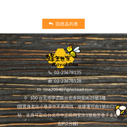
最新效期2027/
回商品列表
02-23678135
02-23678128
tina200407@hotmail.com
100 台北市中正區台北市同安街25號1樓
(因置身老街小巷弄中不易尋找，坐捷運可由1號出口出
站，走路可定位台北市中正區同安街1號廟旁巷子走進
去約2分鐘)