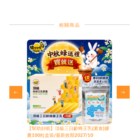
相關商品
巴西綠蜂
【幫助好眠】頂級三日齡蜂王乳(素食)膠
【幫助好眠】頂
囊100粒盒裝/最新效期2027/10
麻素(素食)膠囊