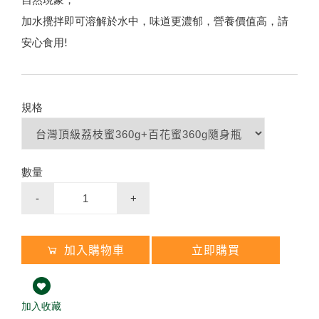
養
生
黑
糖
/
冰
糖
茶
磚
（
蜂
蜜
菊
花
/
桂
圓
紅
棗
薑
母
茶
高山野花冬蜜｜國際三星認證
蜂蜜枇杷潤喉糖/蜂膠青草硬喉糖
下殺33折✦父親節尊享組
龍眼蜜｜國際三星認證
第2件7折起✦頂級蜂蜜系列
熱銷禮盒250元起✦中秋獻禮組
加水攪拌即可溶解於水中，味道更濃郁，營養價值高，請
陳釀蜂蜜醋
）
企
業
大
宗
採
購
免
付
費
專
線
0
8
0
0
-
8
9
9
8
2
安心食用!
節慶生日送禮 ✦ 精美禮盒
買大送小✦陳釀蜂蜜醋
↗
荔枝蜜
規格
百花蜜
陳釀蜂蜜醋
數量
8
-
+
加入購物車
立即購買
加入收藏