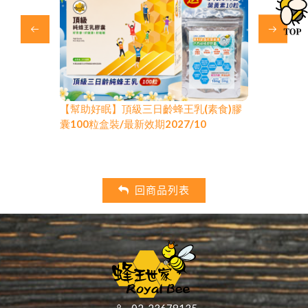
囊超值組
【幫助好眠】頂級三日齡蜂王乳(素食)膠
頂級蜂王乳+日
升級/最新
囊100粒盒裝/最新效期2027/10
(250粒+贈50
效期2027/2
回商品列表