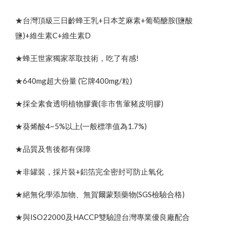
★台灣頂級三日齡蜂王乳+日本芝麻素+葡萄醣胺(鹽酸
鹽)+維生素C+維生素D
★蜂王世家獨家萃取技術，吃了有感!
★640mg超大份量 (它牌400mg/粒)
★採全素食透明植物膠囊(非市售葷豬皮明膠)
★葵烯酸4~5%以上(一般標準值為1.7%)
★品質及售後都有保障
★非罐裝，採片裝+鋁箔完全密封可防止氧化
★絕無化學添加物、無賀爾蒙類藥物(SGS檢驗合格)
★與ISO22000及HACCP雙驗證台灣專業優良廠配合