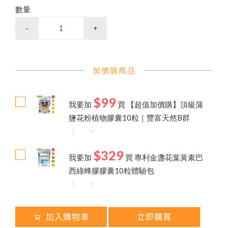
高
濃
度
巴
西
綠
蜂
膠
（
噴
劑
/
滴
劑
/
膠
囊
/
4
0
0
億
益
生
菌
養
生
黑
糖
/
冰
糖
磚
（
蜂
蜜
菊
花
/
桂
圓
紅
棗
薑
母
茶
品牌故事
最新優惠
會員需知
顏
100% 頂級蒲鹽蜂花粉
會員獨享
數量
蜂蜜枇杷潤喉糖/蜂膠青草硬喉糖
）
食用說明
100% 台灣頂級純蜂蜜
-
+
特約專區
企
業
宗
採
購
免
付
費
專
線
0
8
0
0
-
8
9
9
8
2
加價購商品
節慶生日送禮 ✦ 精美禮盒
$99
買
就
送
✦
熱
銷
明
星
商
品
(
價
值
2
8
0
元
我要加
買
【超值加價購】頂級蒲
茶
）
鹽花粉植物膠囊10粒｜豐富天然B群
高山野花冬蜜｜國際三星認證
陳釀蜂蜜醋
$329
我要加
買
專利金盞花葉黃素巴
西綠蜂膠膠囊10粒體驗包
加入購物車
立即購買