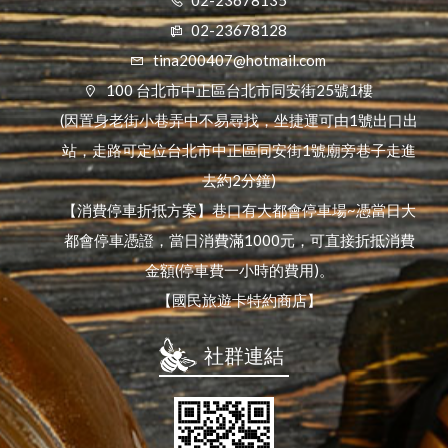
02-23678135
02-23678128
tina200407@hotmail.com
100 台北市中正區台北市同安街25號1樓
(因置身老街小巷弄中不易尋找，坐捷運可由1號出口出
站，走路可定位台北市中正區同安街1號廟旁巷子走進
去約2分鐘)
【消費停車折抵方案】巷口有大都會停車場~憑當日大
都會停車憑證，當日消費滿1000元，可直接折抵消費
金額(停車費一小時的費用)。
【國民旅遊卡特約商店】
社群連結