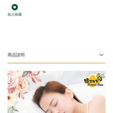
熱銷禮盒250元起✦中秋獻禮組
下殺33折✦父親節尊享組
第2件7折起✦頂級蜂蜜系列
龍眼蜜｜國際三星認證
買大送小✦陳釀蜂蜜醋
加入收藏
大
8
荔枝蜜
↗
陳釀蜂蜜醋
百花蜜
商品說明