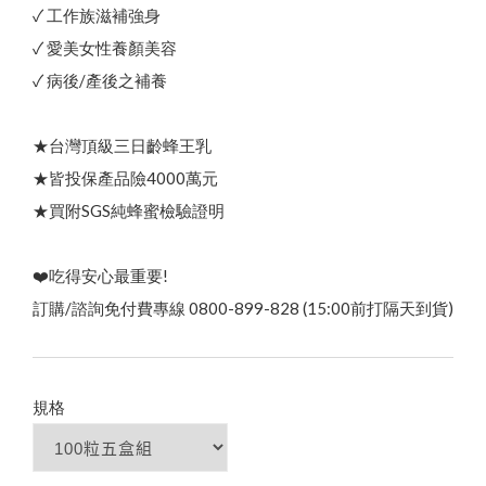
其他說明
貨幣轉換
✓ 工作族滋補強身
熱
銷
N
o
.
1
頂
級
蜂
王
乳
+
日
本
芝
麻
素
✦
好
眠
養
✓ 愛美女性養顏美容
✓ 病後/產後之補養
本
月
優
惠
｜
中
秋
蜂
送
禮
⚡
限
時
優
惠
開
跑
✦
活
動
至
9
/
3
綠蜂膠葉黃素 ✦ 美國實證專利配方
★台灣頂級三日齡蜂王乳
0
★皆投保產品險4000萬元
★買附SGS純蜂蜜檢驗證明
三日齡蜂王漿/純蜂王乳膠囊
❤️吃得安心最重要!
訂購/諮詢免付費專線 0800-899-828 (15:00前打隔天到貨)
規格