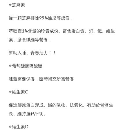
⭐️芝麻素
從一顆芝麻排除99%油脂等成份，
萃取僅1%含量的珍貴成份。富含蛋白質、鈣、鐵、維生
素、膳食纖維等營養，
幫助入睡、青春活力！！
⭐️葡萄醣胺鹽酸鹽
膝蓋需要保養，隨時補充所需營養
⭐️維生素C
促進膠原蛋白形成、鐵的吸收、抗氧化、有助於骨骼生
長、維持血鈣平衡。
⭐️維生素D