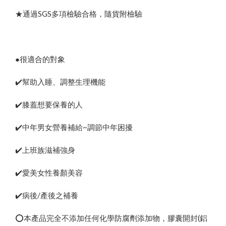
★通過SGS多項檢驗合格，隨貨附檢驗
●很適合的對象
✔️幫助入睡、調整生理機能
✔️膝蓋想要保養的人
✔️中年男女營養補給~調節中年困擾
✔️上班族滋補強身
✔️愛美女性養顏美容
✔️病後/產後之補養
⭕️本產品完全不添加任何化學防腐劑添加物，膠囊開封(鋁