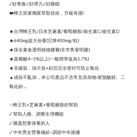
Language
✓好青春✓好彈力✓好睡眠
❤️蜂王世家獨家萃取技術，升級有感!
Menu
★台灣蜂王乳/日本芝麻素/葡萄糖胺/維生素C/維生素D
品牌故事
★640mg超大份量(它牌400mg/粒)
商品介紹
★採全素食透明植物膠囊(非市售葷明膠)
★葵烯酸4~5%以上(一般標準值為1.7%)
English
最新優惠
★非罐裝，採片裝+鋁箔完全密封可防止氧化
中文
▲成份不亂加，本公司產品不含常見添加物:硬脂酸鎂、二
氧化矽....
聯絡我們
問與答
한국어
日文
✨蜂王乳+芝麻素+葡萄糖胺的幫助
✓ 幫助入睡、調整生理機能
✓ 膝蓋想要保養的人
✓ 中年男女營養補給~調節中年困擾