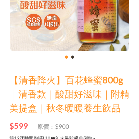
Language
Menu
品牌故事
1
2
商品介紹
中文
【清香降火】百花蜂蜜800g
English
最新優惠
｜清香款｜酸甜好滋味｜附精
美提盒｜秋冬暖暖養生飲品
日文
問與答
한국어
聯絡我們
$599
原價：$900
雙12活動開跑囉!!!!!❤️年末最殺盛典倒數~