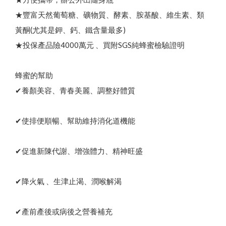
養
生
黑
糖
/
冰
糖
茶
磚
（
蜂
蜜
菊
花
/
桂
圓
紅
棗
薑
母
茶
蜂蜜枇杷潤喉糖/蜂膠青草硬喉糖
冰糖／黑糖茶磚✦買1送1
龍眼蜜｜國際三星認證
台灣純蜂蜜✦第2件6折
陳釀蜂蜜醋
）
★豐富天然葡萄糖、礦物質、酵素、胺基酸、維生素、類
企
業
大
宗
採
購
免
付
費
專
線
0
8
0
0
-
8
9
9
8
2
節慶生日送禮 ✦ 精美禮盒
黃酮(尤其是鉀、鈣、鐵含量最多)
熱
素
★投保產品險4000萬元 、買附SGS純蜂蜜檢驗證明
荔枝蜜
百花蜜
陳釀蜂蜜醋
蜂蜜的幫助
✔養顏美容、青春美麗、調整好體質
8
✔使排便順暢、幫助維持消化道機能
✔促進新陳代謝、增強體力、精神旺盛
✔降火氣 、生津止渴、潤喉解渴
✔產前產後或病後之營養補充