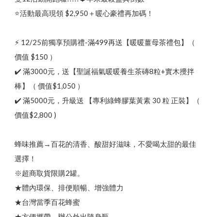
熱
銷
N
o
.
頂
級
蜂
王
乳
+
日
本
芝
麻
素
✦
好
眠
養
其他說明
本
月
優
惠
｜
蜂
狂
年
中
慶
✦
優
惠
7
/
2
0
⭐活動最高現領 $2,950＋暖心豪禮再加碼！
貨幣轉換
綠蜂膠葉黃素 ✦ 美國實證專利配方
三日齡蜂王漿/純蜂王乳膠囊
⚡ 12/25前獨享預購禮-滿499再送【暖暖薑母茶禮包】（
高
濃
度
巴
西
綠
蜂
膠
（
噴
劑
/
滴
劑
/
膠
囊
/
4
0
0
億
益
生
菌
價值 $150 ）
止
✔️ 滿3000元，送【聖誕福氣暖暖養生茶磚8粒+實木攪拌
品牌故事
最新優惠
會員需知
棒】（ 價值$1,050 ）
會員獨享
✔️ 滿5000元，升級送 【專利綠蜂膠葉黃素 30 粒 正裝】（
1
顏
食用說明
價值$2,800 )
特約專區
）
100% 頂級蒲鹽蜂花粉
銷
蜂
王
乳
系
列
✦
買
3
盒
送
蜂
膠
葉
黃
蜂味推薦→百花的清香、酸甜好滋味，不愛喝太甜的最佳
高山野花冬蜜｜國際三星認證
選擇！
100% 台灣頂級純蜂蜜
※超商取貨限購2罐。
★體內環保、排便順暢、增強體力
★台灣當季百花蜂蜜
★方便攜帶，辦公外出隨身瓶