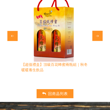
斤｜秋冬暖
【超值禮盒】頂級百花蜂蜜兩瓶組｜秋冬
【超值禮盒】
暖暖養生飲品
回商品列表