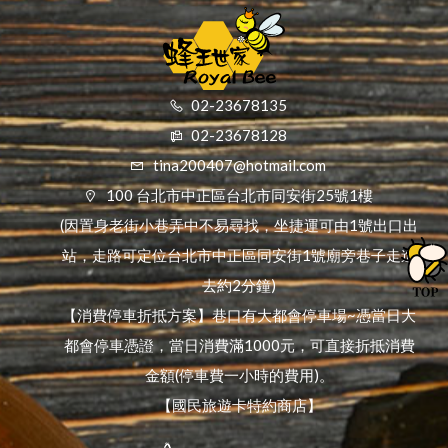
02-23678135
02-23678128
tina200407@hotmail.com
100 台北市中正區台北市同安街25號1樓
(因置身老街小巷弄中不易尋找，坐捷運可由1號出口出
站，走路可定位台北市中正區同安街1號廟旁巷子走進
去約2分鐘)
【消費停車折抵方案】巷口有大都會停車場~憑當日大
都會停車憑證，當日消費滿1000元，可直接折抵消費
金額(停車費一小時的費用)。
【國民旅遊卡特約商店】