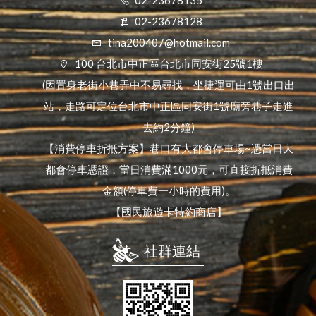
02-23678135
02-23678128
tina200407@hotmail.com
100 台北市中正區台北市同安街25號1樓
(因置身老街小巷弄中不易尋找，坐捷運可由1號出口出
站，走路可定位台北市中正區同安街1號廟旁巷子走進
去約2分鐘)
【消費停車折抵方案】巷口有大都會停車場~憑當日大
都會停車憑證，當日消費滿1000元，可直接折抵消費
金額(停車費一小時的費用)。
【國民旅遊卡特約商店】
社群連結