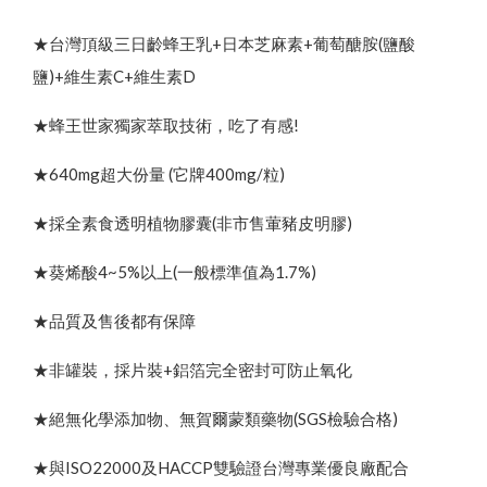
★台灣頂級三日齡蜂王乳+日本芝麻素+葡萄醣胺(鹽酸
鹽)+維生素C+維生素D
★蜂王世家獨家萃取技術，吃了有感!
★640mg超大份量 (它牌400mg/粒)
★採全素食透明植物膠囊(非市售葷豬皮明膠)
★葵烯酸4~5%以上(一般標準值為1.7%)
★品質及售後都有保障
★非罐裝，採片裝+鋁箔完全密封可防止氧化
★絕無化學添加物、無賀爾蒙類藥物(SGS檢驗合格)
★與ISO22000及HACCP雙驗證台灣專業優良廠配合