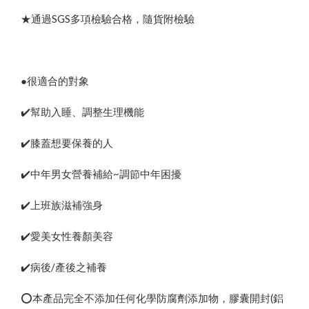
★通過SGS多項檢驗合格，隨貨附檢驗
●很適合的對象
✔️幫助入睡、調整生理機能
✔️膝蓋想要保養的人
✔️中年男女營養補給~調節中年困擾
✔️上班族滋補強身
✔️愛美女性養顏美容
✔️病後/產後之補養
⭕️本產品完全不添加任何化學防腐劑添加物，膠囊開封(鋁