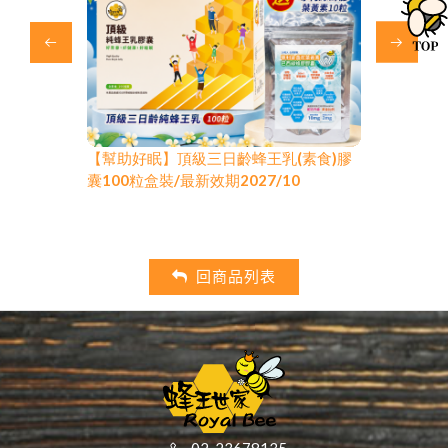
)膠囊超值組
【幫助好眠】頂級三日齡蜂王乳(素食)膠
頂級蜂王乳
有感升級/最新
囊100粒盒裝/最新效期2027/10
(250粒+
效期2027/2
回商品列表