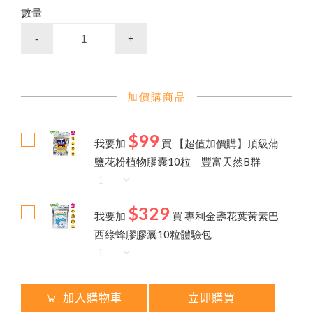
高
濃
度
巴
西
綠
蜂
膠
（
噴
劑
/
滴
劑
/
膠
囊
/
4
0
0
億
益
生
菌
養
生
黑
糖
/
冰
糖
磚
（
蜂
蜜
菊
花
/
桂
圓
紅
棗
薑
母
茶
品牌故事
最新優惠
會員需知
顏
100% 頂級蒲鹽蜂花粉
會員獨享
數量
蜂蜜枇杷潤喉糖/蜂膠青草硬喉糖
）
食用說明
100% 台灣頂級純蜂蜜
-
+
特約專區
企
業
宗
採
購
免
付
費
專
線
0
8
0
0
-
8
9
9
8
2
加價購商品
節慶生日送禮 ✦ 精美禮盒
$99
買
就
送
✦
熱
銷
明
星
商
品
(
價
值
2
8
0
元
我要加
買
【超值加價購】頂級蒲
茶
）
鹽花粉植物膠囊10粒｜豐富天然B群
高山野花冬蜜｜國際三星認證
陳釀蜂蜜醋
$329
我要加
買
專利金盞花葉黃素巴
西綠蜂膠膠囊10粒體驗包
加入購物車
立即購買