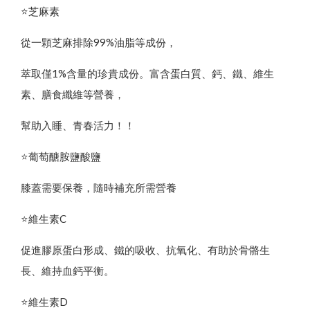
⭐️芝麻素
從一顆芝麻排除99%油脂等成份，
萃取僅1%含量的珍貴成份。富含蛋白質、鈣、鐵、維生
素、膳食纖維等營養，
幫助入睡、青春活力！！
⭐️葡萄醣胺鹽酸鹽
膝蓋需要保養，隨時補充所需營養
⭐️維生素C
促進膠原蛋白形成、鐵的吸收、抗氧化、有助於骨骼生
長、維持血鈣平衡。
⭐️維生素D