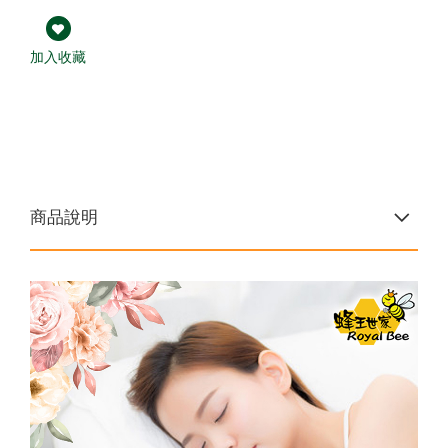
熱銷禮盒250元起✦中秋獻禮組
下殺33折✦父親節尊享組
第2件7折起✦頂級蜂蜜系列
龍眼蜜｜國際三星認證
買大送小✦陳釀蜂蜜醋
加入收藏
大
8
荔枝蜜
↗
陳釀蜂蜜醋
百花蜜
商品說明