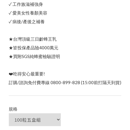
其他說明
貨幣轉換
✓ 工作族滋補強身
熱
銷
N
o
.
1
頂
級
蜂
王
乳
+
日
本
芝
麻
素
✦
好
眠
養
✓ 愛美女性養顏美容
✓ 病後/產後之補養
本
月
優
惠
｜
中
秋
蜂
送
禮
⚡
限
時
優
惠
開
跑
✦
活
動
至
9
/
3
綠蜂膠葉黃素 ✦ 美國實證專利配方
★台灣頂級三日齡蜂王乳
0
★皆投保產品險4000萬元
★買附SGS純蜂蜜檢驗證明
三日齡蜂王漿/純蜂王乳膠囊
❤️吃得安心最重要!
訂購/諮詢免付費專線 0800-899-828 (15:00前打隔天到貨)
規格