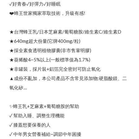
Language
✓好青春✓好彈力✓好睡眠
❤️蜂王世家獨家萃取技術，升級有感!
Menu
★台灣蜂王乳/日本芝麻素/葡萄糖胺/維生素C/維生素D
品牌故事
★640mg超大份量(它牌400mg/粒)
商品介紹
★採全素食透明植物膠囊(非市售葷明膠)
★葵烯酸4~5%以上(一般標準值為1.7%)
English
最新優惠
★非罐裝，採片裝+鋁箔完全密封可防止氧化
中文
▲成份不亂加，本公司產品不含常見添加物:硬脂酸鎂、二
氧化矽....
聯絡我們
問與答
한국어
日文
✨蜂王乳+芝麻素+葡萄糖胺的幫助
✓ 幫助入睡、調整生理機能
✓ 膝蓋想要保養的人
✓ 中年男女營養補給~調節中年困擾