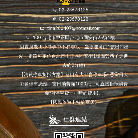
02-23678135
02-23678128
tina200407@hotmail.com
100 台北市中正區台北市同安街25號1樓
(因置身老街小巷弄中不易尋找，坐捷運可由1號出口出
站，走路可定位台北市中正區同安街1號廟旁巷子走進
去約2分鐘)
【消費停車折抵方案】巷口有大都會停車場~憑當日大
都會停車憑證，當日消費滿1000元，可直接折抵消費
金額(停車費一小時的費用)。
【國民旅遊卡特約商店】
社群連結