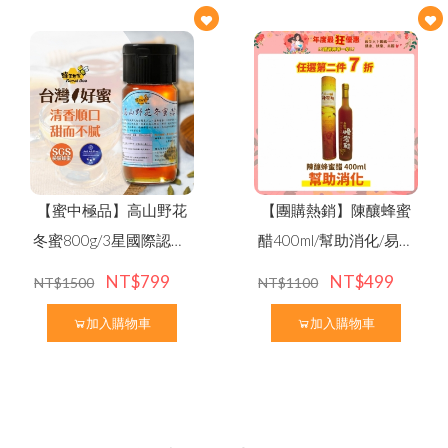
【蜜中極品】高山野花
【團購熱銷】陳釀蜂蜜
冬蜜800g/3星國際認證/
醋400ml/幫助消化/易碎
附精美提盒
無法超商取貨
NT$799
NT$499
NT$1500
NT$1100
加入購物車
加入購物車