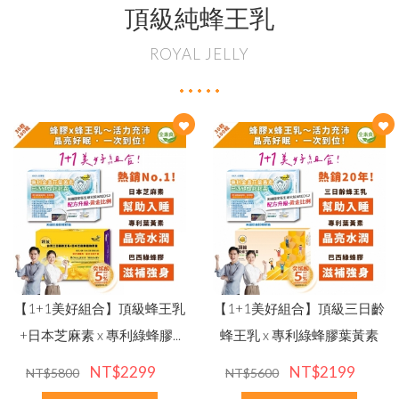
買大送小✦陳釀蜂蜜醋
頂級純蜂王乳
荔枝蜜
↗
陳釀蜂蜜醋
ROYAL JELLY
百花蜜
【1+1美好組合】頂級蜂王乳
【1+1美好組合】頂級三日齡
+日本芝麻素 x 專利綠蜂膠...
蜂王乳 x 專利綠蜂膠葉黃素
NT$2299
NT$2199
NT$5800
NT$5600