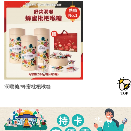
潤喉糖/蜂蜜枇杷喉糖