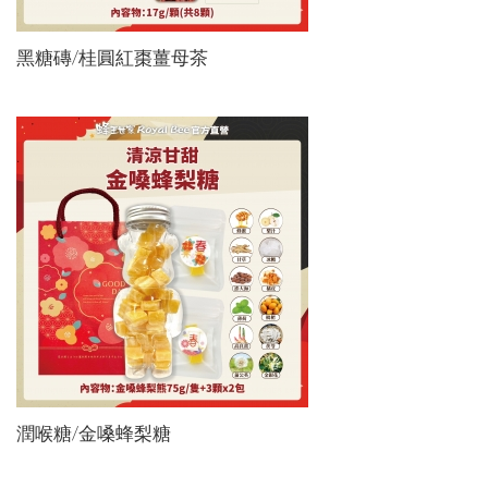
黑糖磚/桂圓紅棗薑母茶
潤喉糖/金嗓蜂梨糖