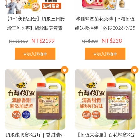
最新優惠
聯絡我們
問與答
한국어
日文
其他說明
【1+1美好組合】頂級三日齡
冰糖蜂蜜菊花茶磚｜8顆超值
蜂王乳 x 專利綠蜂膠葉黃素
組送攪拌棒｜效期2026/9/25
貨幣轉換
NT$2199
NT$228
NT$5600
NT$800
加入購物車
加入購物車
頂級龍眼蜜3台斤｜香甜濃郁
【超值大容量】百花蜂蜜3台