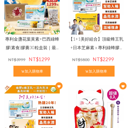
Language
專利金盞花葉黃素+巴西綠蜂
【1+1美好組合】頂級蜂王乳
膠(素食)膠囊30粒盒裝｜最...
+日本芝麻素 x 專利綠蜂膠...
NT$1299
NT$2299
NT$3999
NT$5800
Menu
品牌故事
加入購物車
加入購物車
商品介紹
English
中文