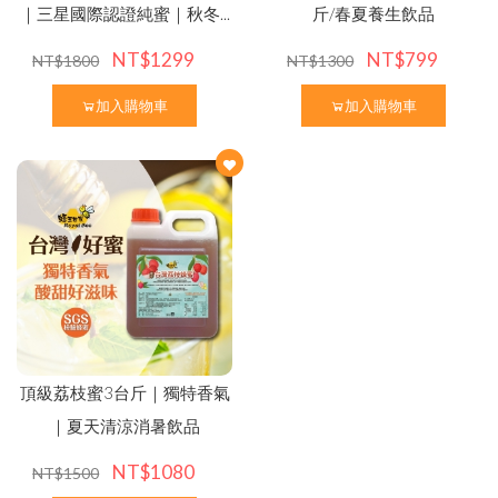
熱
銷
N
o
.
1
頂
級
蜂
王
乳
+
日
本
芝
麻
素
✦
好
眠
養
綠蜂膠葉黃素 ✦ 美國實證專利配方
本
月
優
惠
｜
中
秋
蜂
送
禮
⚡
限
時
優
惠
開
跑
✦
活
動
至
9
/
3
0
高
濃
度
巴
西
綠
蜂
膠
（
噴
劑
/
滴
劑
/
膠
囊
/
4
0
0
億
益
生
菌
三日齡蜂王漿/純蜂王乳膠囊
｜三星國際認證純蜜｜秋冬...
斤/春夏養生飲品
NT$1299
NT$799
NT$1800
NT$1300
加入購物車
加入購物車
養
生
黑
糖
/
冰
糖
茶
磚
（
蜂
蜜
菊
花
/
桂
圓
紅
棗
薑
母
茶
品牌故事
最新優惠
會員需知
100% 頂級蒲鹽蜂花粉
顏
）
會員獨享
食用說明
特約專區
頂級荔枝蜜3台斤｜獨特香氣
｜夏天清涼消暑飲品
NT$1080
NT$1500