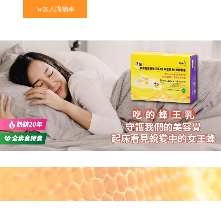
蜂蜜枇杷潤喉糖/蜂膠青草硬喉糖
100% 台灣頂級純蜂蜜
企
業
大
宗
採
購
免
付
費
專
線
0
8
0
0
-
8
9
9
8
2
節慶生日送禮 ✦ 精美禮盒
）
加入購物車
買
就
送
✦
熱
銷
明
星
商
品
(
價
值
2
8
0
元
陳釀蜂蜜醋
高山野花冬蜜｜國際三星認證
熱銷禮盒250元起✦中秋獻禮組
下殺33折✦父親節尊享組
第2件7折起✦頂級蜂蜜系列
龍眼蜜｜國際三星認證
8