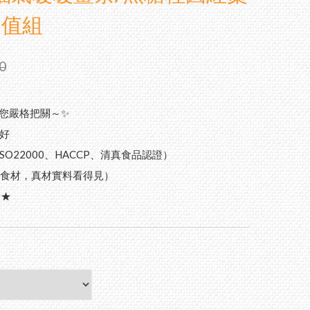
超值組
0% 台灣頂級純蜂蜜
山野花冬蜜｜國際三星認證
釀蜂蜜醋
0
黑糖/冰糖茶磚 （蜂蜜菊
眼蜜｜國際三星認證
/ 桂圓紅棗薑母茶）
您嚴格把關～✨
枝蜜
枇杷潤喉糖/蜂膠青草硬
剛好
糖
花蜜
SO22000、HACCP、清真食品認證）
選食材，真材實料看得見）
生日送禮 ✦ 精美禮盒
釀蜂蜜醋
天★
大宗採購 免付費專線
0-899828