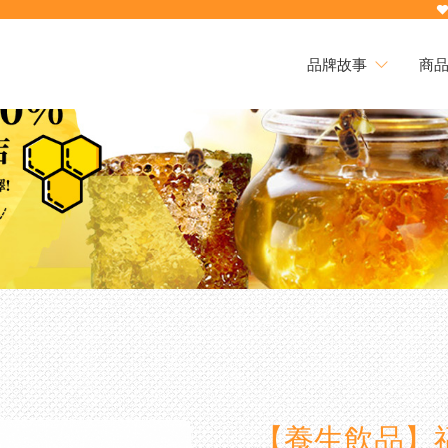
品牌故事
商
品牌故事
本
時優
買就
熱銷
28
麻素
下殺
三日
綠蜂
第2
配
熱銷
高濃
組
劑/
買
【養生飲品】
10