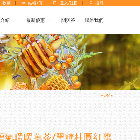
收藏
結帳 (
0
)
登入/註冊
搜尋
品介紹
最新優惠
問與答
聯絡我們
月優惠｜中秋蜂送禮⚡限
最新優惠
惠開跑✦活動至 9/30
會員獨享
送✦熱銷明星商品(價值
No.1 頂級蜂王乳+日本芝
0元↗
 ✦ 好眠養顏
食用說明
33折✦父親節尊享組
齡蜂王漿/純蜂王乳膠囊
特約專區
膠葉黃素 ✦ 美國實證專利
件7折起✦頂級蜂蜜系列
HOME
方
禮盒250元起✦中秋獻禮
度巴西綠蜂膠 （噴劑/滴
膠囊/400億益生菌）
大送小✦陳釀蜂蜜醋
福氣暖暖薑茶/黑糖桂圓紅棗
0% 頂級蒲鹽蜂花粉