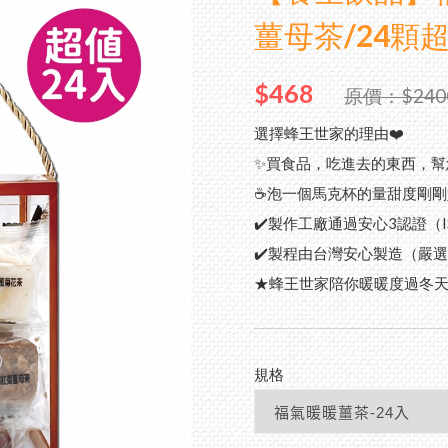
薑母茶/24顆
10
高
陳
$468
原價：$240
養生
龍
選擇蜂王世家的理由❤️
花 
✨買食品，吃進去的東西，幫
荔
蜂蜜
☕️泡一個馬克杯的量甜度剛
喉
百
✔️製作工廠通過安心3認證（I
✔️製程由台灣安心製造（嚴
節慶
陳
★蜂王世家陪你暖暖度過冬
企業
080
規格