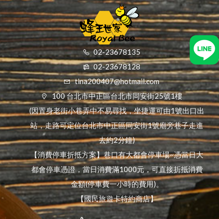
02-23678135
02-23678128
tina200407@hotmail.com
100 台北市中正區台北市同安街25號1樓
(因置身老街小巷弄中不易尋找，坐捷運可由1號出口出
站，走路可定位台北市中正區同安街1號廟旁巷子走進
去約2分鐘)
【消費停車折抵方案】巷口有大都會停車場~憑當日大
都會停車憑證，當日消費滿1000元，可直接折抵消費
金額(停車費一小時的費用)。
【國民旅遊卡特約商店】