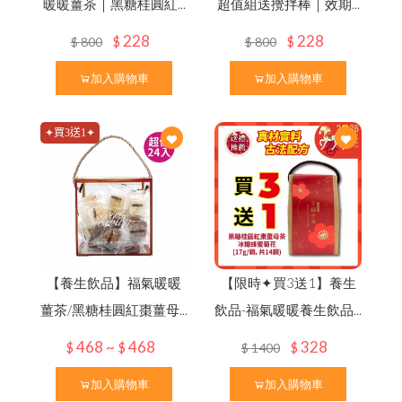
本
月
優
惠
｜
中
秋
蜂
送
禮
⚡
限
時
優
惠
開
跑
✦
活
動
至
9
/
3
0
熱
銷
o.
1
頂
級
蜂
王
乳
+
日
本
芝
麻
素
✦
好
眠
養
日文
暖暖薑茶｜黑糖桂圓紅...
超值組送攪拌棒｜效期...
品牌故事
最新優惠
會員需知
問與答
한국어
228
228
$
$
$
800
$
800
會員獨享
三日齡蜂王漿/純蜂王乳膠囊
聯絡我們
綠蜂膠葉黃素 ✦ 美國實證專利配方
買
就
送
✦
熱
銷
明
星
商
品(
價
值
2
8
0
元
加入購物車
加入購物車
N
顏
高山野花冬蜜｜國際三星認證
食用說明
其他說明
高
濃
度
巴
西
綠
蜂
膠
（
噴
劑
/
滴
劑
/
膠
囊
/
4
0
0
億
益
生
菌
特約專區
✦買3送1✦
龍眼蜜｜國際三星認證
下殺33折✦父親節尊享組
貨幣轉換
第2件7折起✦頂級蜂蜜系列
↗
）
熱銷禮盒250元起✦中秋獻禮組
荔枝蜜
100% 頂級蒲鹽蜂花粉
百花蜜
買大送小✦陳釀蜂蜜醋
100% 台灣頂級純蜂蜜
陳釀蜂蜜醋
【養生飲品】福氣暖暖
【限時✦買3送1】養生
養
生
黑
冰
糖
茶
磚
（
蜂
蜜
菊
花
/
桂
圓
紅
棗
薑
母
茶
薑茶/黑糖桂圓紅棗薑母...
飲品-福氣暖暖養生飲品...
陳釀蜂蜜醋
468 ~
468
328
$
$
$
$
1400
糖
/
）
蜂蜜枇杷潤喉糖/蜂膠青草硬喉糖
加入購物車
加入購物車