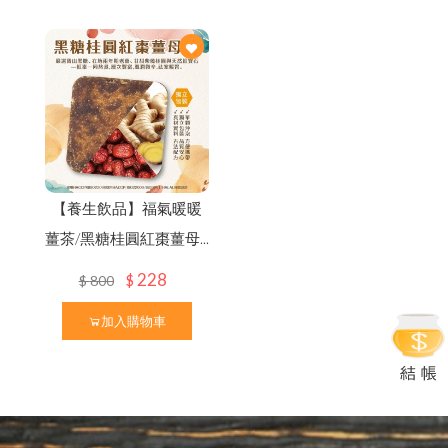
節慶生日送禮 ✦ 精美禮盒
企
業
大
宗
採
購
免
付
費
專
線
0
8
0
0-
899828
【養生飲品】福氣暖暖
薑茶/黑糖桂圓紅棗薑母...
228
$
$
800
加入購物車