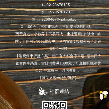
02-23678135
02-23678128
tina200407@hotmail.com
100 台北市中正區台北市同安街25號1樓
(因置身老街小巷弄中不易尋找，坐捷運可由1號出口出
站，走路可定位台北市中正區同安街1號廟旁巷子走進
去約2分鐘)
【消費停車折抵方案】巷口有大都會停車場~憑當日大
都會停車憑證，當日消費滿1000元，可直接折抵消費
金額(停車費一小時的費用)。
【國民旅遊卡特約商店】
社群連結