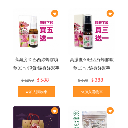
高
濃
度
巴
西
綠
膠
（
噴
劑
/
滴
劑
/
膠
囊
/
4
0
0
億
益
生
菌
買
就
送
✦
熱
銷
明
星
商
品
(
價
值
2
8
0
元
特約專區
高山野花冬蜜｜國際三星認證
蜂
）
100% 頂級蒲鹽蜂花粉
龍眼蜜｜國際三星認證
下殺33折✦父親節尊享組
100% 台灣頂級純蜂蜜
第2件7折起✦頂級蜂蜜系列
養
生
黑
糖
/
冰
茶
磚
（
蜂
蜜
菊
花
/
桂
圓
紅
棗
薑
母
茶
熱銷禮盒250元起✦中秋獻禮組
↗
蜂蜜枇杷潤喉糖/蜂膠青草硬喉糖
荔枝蜜
買大送小✦陳釀蜂蜜醋
陳釀蜂蜜醋
高濃度40巴西綠蜂膠噴
高濃度40巴西綠蜂膠噴
百花蜜
糖
）
劑30ml/現貨/隨身好幫手
劑10ml /隨身好幫手
陳釀蜂蜜醋
節慶生日送禮 ✦ 精美禮盒
588
388
企
業
大
宗
採
購
免
付
費
專
線
0
8
0
0
-
8
9
9
8
2
$
$
$
1200
$
600
加入購物車
加入購物車
8