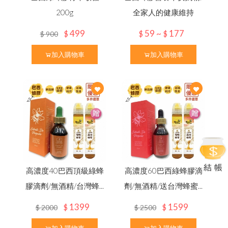
200g
全家人的健康維持
499
59 ~
177
$
$
$
$
900
加入購物車
加入購物車
高濃度40巴西頂級綠蜂
高濃度60巴西綠蜂膠滴
膠滴劑/無酒精/台灣蜂...
劑/無酒精/送台灣蜂蜜...
1399
1599
$
$
$
2000
$
2500