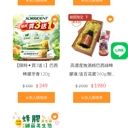
加入購物車
加入購物車
期間限定 下
單加贈百花蜜
一罐
【限時✦買3送1】巴西
高濃度無酒精巴西綠蜂
蜂膠牙膏120g
膠液/送百花蜜360g/附...
349
1980
$
$
$
500
$
2500
加入購物車
加入購物車