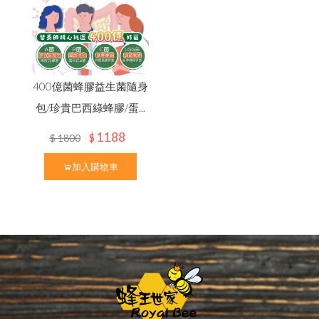
400億菌蜂膠益生菌隨身
包/珍貴巴西綠蜂膠/蛋...
1188
$
$
1800
加入購物車