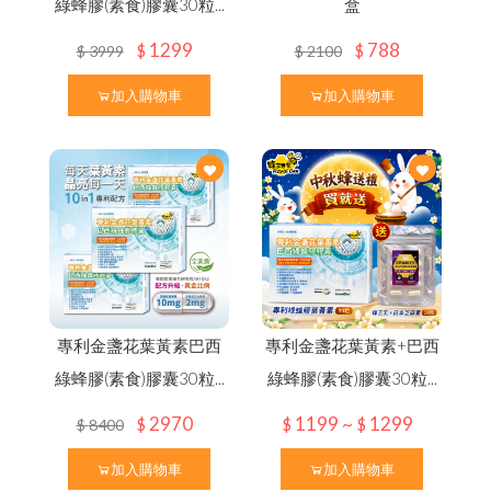
Language
Menu
綠蜂膠(素食)膠囊30粒...
盒
品牌故事
1299
788
$
$
$
3999
$
2100
加入購物車
加入購物車
中文
商品介紹
English
最新優惠
日文
熱
銷
N
o
.
1
頂
級
蜂
王
乳
+
日
本
芝
麻
素
✦
好
眠
養
本
月
優
惠
｜
中
秋
蜂
送
禮
⚡
限
時
優
惠
開
跑
✦
活
動
至
9
/
3
問與答
한국어
0
聯絡我們
其他說明
綠蜂膠葉黃素 ✦ 美國實證專利配方
專利金盞花葉黃素巴西
專利金盞花葉黃素+巴西
三日齡蜂王漿/純蜂王乳膠囊
貨幣轉換
品牌故事
最新優惠
會員需知
綠蜂膠(素食)膠囊30粒...
綠蜂膠(素食)膠囊30粒...
會員獨享
2970
1199 ~
1299
$
$
$
$
8400
顏
食用說明
加入購物車
加入購物車