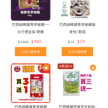
巴西綠蜂膠青草喉糖/一
巴西綠蜂膠青草喉糖隨
台斤禮盒裝/硬糖
身包5顆裝
980
59
$
$
$
1800
$
75
加入購物車
加入購物車
✦買3送1✦
巴西綠蜂膠青草喉糖
巴西蜂膠營養早安奶粉/