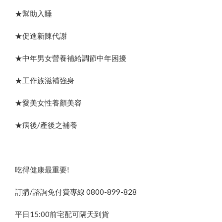
★幫助入睡
★促進新陳代謝
★中年男女營養補給調節中年困擾
★工作族滋補強身
★愛美女性養顏美容
★病後/產後之補養
吃得健康最重要!
訂購/諮詢免付費專線
0800-899-828
平日15:00前宅配可隔天到貨