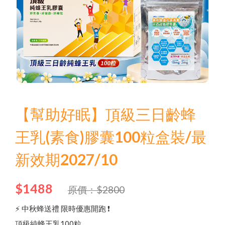
【幫助好眠】頂級三日齡蜂
Language
王乳(素食)膠囊100粒盒裝/最
新效期2027/10
Menu
$1488
原價：$2800
⚡ 中秋蜂送禮 限時優惠開跑 ❗
頂級純蜂王乳100粒