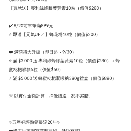
品牌故事
商品介紹
English
【買就送】專利綠蜂膠葉黃素10粒（價值$280）
中文
最新優惠
✔️ 8/20前單筆滿899元
⭐ 即送【元氣UP↗】蜂花粉10粒（價值$200）
日文
問與答
한국어
聯絡我們
❤️ 滿額禮大升級（即日起～9/30）
其他說明
⭐ 滿 $3,000 送 專利綠蜂膠葉黃素10粒（價值$280）＋蜂
貨幣轉換
蜜枇杷喉糖5粒（價值$50）
⭐ 滿 $5,000 送 蜂蜜枇杷潤喉糖380g禮盒（價值$880）
※ 以實付金額計算，擇優贈送，恕不累贈。
✨五星好評熱銷長達20年✨
❤️蜂王世家獨家萃取技術，升級有感!