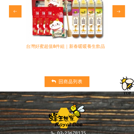
暖養生飲品
頂級三日齡純蜂王乳(素食)膠囊超值組
【幫助好眠
(250粒+贈50粒禮盒) 最新效期2027/10
麻素(素食)
最新效期202
回商品列表
02-23678135