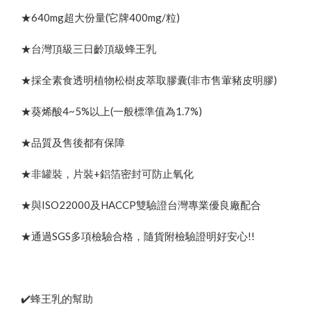
★640mg超大份量(它牌400mg/粒)
★台灣頂級三日齡頂級蜂王乳
★採全素食透明植物松樹皮萃取膠囊(非市售葷豬皮明膠)
★葵烯酸4~5%以上(一般標準值為1.7%)
★品質及售後都有保障
★非罐裝，片裝+鋁箔密封可防止氧化
★與ISO22000及HACCP雙驗證台灣專業優良廠配合
★通過SGS多項檢驗合格，隨貨附檢驗證明好安心!!
✔️蜂王乳的幫助