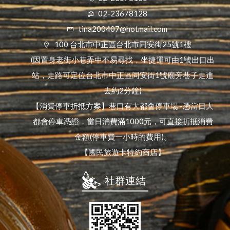
02-23678128
tina200407@hotmail.com
100 台北市中正區台北市同安街25號1樓
(因置身老街小巷弄中不易尋找，坐捷運可由1號出口出
站，走路可定位台北市中正區同安街1號廟旁巷子走進
去約2分鐘)
【消費停車折抵方案】巷口有大都會停車場~憑當日大
都會停車憑證，當日消費滿1000元，可直接折抵消費
金額(停車費一小時的費用)。
【國民旅遊卡特約商店】
社群連結