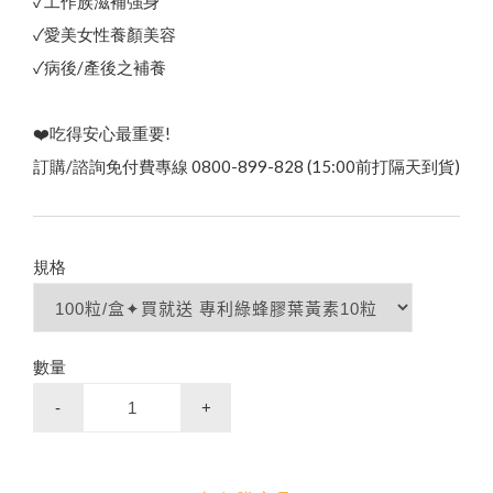
高山野花冬蜜｜國際三星認證
企
業
大
宗
採
購
免
付
費
專
線
0
8
0
0
-
8
9
9
8
2
節慶生日送禮 ✦ 精美禮盒
）
陳釀蜂蜜醋
下殺33折✦父親節尊享組
龍眼蜜｜國際三星認證
熱銷禮盒250元起✦中秋獻禮組
第2件7折起✦頂級蜂蜜系列
✓工作族滋補強身
✓愛美女性養顏美容
✓病後/產後之補養
買大送小✦陳釀蜂蜜醋
❤️吃得安心最重要!
訂購/諮詢免付費專線 0800-899-828 (15:00前打隔天到貨)
↗
荔枝蜜
8
陳釀蜂蜜醋
百花蜜
規格
數量
-
+