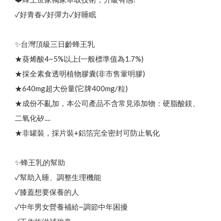
熱
銷
N
o
.
1
頂
級
蜂
王
乳
+
日
本
芝
麻
素
✦
好
眠
養
本
月
優
惠
｜
中
秋
蜂
送
禮
限
時
優
惠
開
跑
✦
活
動
至
9
/
3
⚡
0
綠蜂膠葉黃素 ✦ 美國實證專利配方
高
濃
度
巴
西
綠
蜂
膠
（
噴
劑
/
滴
劑
/
膠
囊
/
4
0
0
億
益
生
菌
三日齡蜂王漿/純蜂王乳膠囊
✓好青春✓好彈力✓好睡眠
✨台灣頂級三日齡蜂王乳
品牌故事
最新優惠
會員需知
★葵烯酸4~5%以上(一般標準值為1.7%)
會員獨享
顏
★採全素食透明植物膠囊(非市售葷明膠)
養
生
黑
糖
/
冰
糖
茶
磚
（
蜂
蜜
菊
花
/
桂
圓
紅
棗
薑
母
茶
食用說明
100% 頂級蒲鹽蜂花粉
★640mg超大份量(它牌400mg/粒)
）
★成份不亂加，本公司產品不含常見添加物：硬脂酸鎂、
特約專區
100% 台灣頂級純蜂蜜
蜂蜜枇杷潤喉糖/蜂膠青草硬喉糖
二氧化矽....
★非罐裝，採片裝+鋁箔完全密封可防止氧化
買
就
送
✦
熱
銷
明
星
商
品
(
價
值
2
8
0
元
✨蜂王乳的幫助
✓幫助入睡、調整生理機能
✓膝蓋想要保養的人
✓中年男女營養補給~調節中年困擾