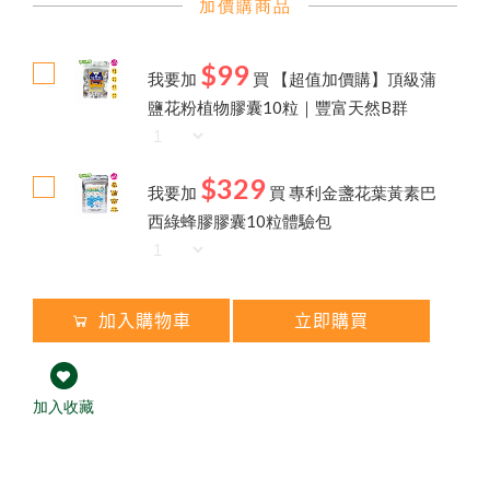
加價購商品
$99
我要加
買
【超值加價購】頂級蒲
鹽花粉植物膠囊10粒｜豐富天然B群
$329
我要加
買
專利金盞花葉黃素巴
西綠蜂膠膠囊10粒體驗包
加入購物車
立即購買
加入收藏