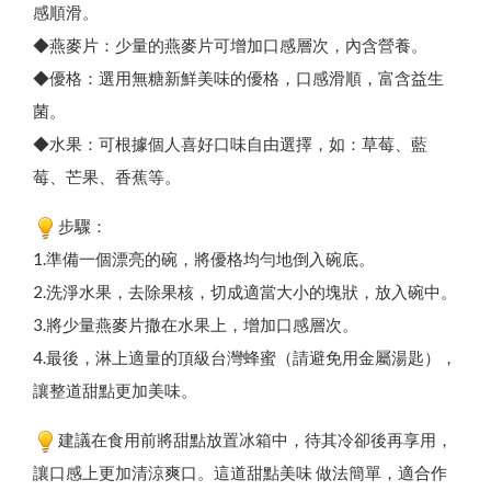
感順滑。
◆燕麥片：少量的燕麥片可增加口感層次，內含營養。
◆優格：選用無糖新鮮美味的優格，口感滑順，富含益生
菌。
◆水果：可根據個人喜好口味自由選擇，如：草莓、藍
莓、芒果、香蕉等。
步驟：
1.準備一個漂亮的碗，將優格均勻地倒入碗底。
2.洗淨水果，去除果核，切成適當大小的塊狀，放入碗中。
3.將少量燕麥片撒在水果上，增加口感層次。
4.最後，淋上適量的頂級台灣蜂蜜（請避免用金屬湯匙），
讓整道甜點更加美味。
建議在食用前將甜點放置冰箱中，待其冷卻後再享用，
讓口感上更加清涼爽口。這道甜點美味 做法簡單，適合作