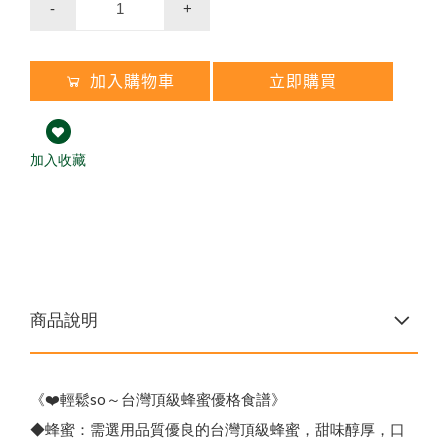
企
業
大
宗
採
購
免
付
費
專
線
0
8
0
0
-
8
9
9
8
2
節慶生日送禮 ✦ 精美禮盒
買大送小✦陳釀蜂蜜醋
百花蜜
-
+
陳釀蜂蜜醋
加入購物車
立即購買
8
加入收藏
商品說明
《❤️輕鬆so～台灣頂級蜂蜜優格食譜》
◆蜂蜜：需選用品質優良的台灣頂級蜂蜜，甜味醇厚，口