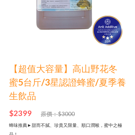
Language
Menu
品牌故事
商品介紹
中文
English
【超值大容量】高山野花冬
最新優惠
蜜5台斤/3星認證蜂蜜/夏季養
日文
生飲品
問與答
한국어
聯絡我們
$2399
原價：$3000
其他說明
蜂味推薦►甜而不膩、珍貴又限量、順口潤喉，蜜中之極
品！