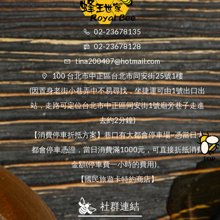
02-23678135
02-23678128
tina200407@hotmail.com
100 台北市中正區台北市同安街25號1樓
(因置身老街小巷弄中不易尋找，坐捷運可由1號出口出
站，走路可定位台北市中正區同安街1號廟旁巷子走進
去約2分鐘)
【消費停車折抵方案】巷口有大都會停車場~憑當日大
都會停車憑證，當日消費滿1000元，可直接折抵消費
金額(停車費一小時的費用)。
【國民旅遊卡特約商店】
社群連結