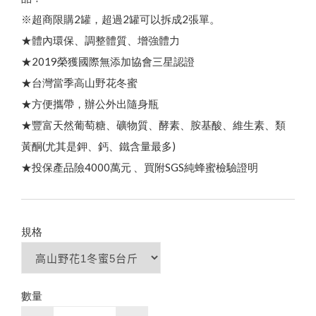
熱
銷
N
o
.
頂
級
蜂
王
乳
+
日
本
芝
麻
素
✦
好
眠
養
本
月
優
惠
｜
中
秋
蜂
送
禮
⚡
限
時
優
惠
開
跑
✦
活
動
至
9
/
3
0
貨幣轉換
綠蜂膠葉黃素 ✦ 美國實證專利配方
三日齡蜂王漿/純蜂王乳膠囊
※超商限購2罐，超過2罐可以拆成2張單。
高
濃
度
巴
西
綠
蜂
膠
（
噴
劑
/
滴
劑
/
膠
囊
/
4
0
0
億
益
生
菌
★體內環保、調整體質、增強體力
品牌故事
最新優惠
會員需知
★2019榮獲國際無添加協會三星認證
會員獨享
★台灣當季高山野花冬蜜
1
顏
食用說明
★方便攜帶，辦公外出隨身瓶
★豐富天然葡萄糖、礦物質、酵素、胺基酸、維生素、類
特約專區
買
就
送
✦
熱
銷
明
星
商
品
(
價
值
2
8
0
元
）
黃酮(尤其是鉀、鈣、鐵含量最多)
100% 頂級蒲鹽蜂花粉
高山野花冬蜜｜國際三星認證
★投保產品險4000萬元 、買附SGS純蜂蜜檢驗證明
100% 台灣頂級純蜂蜜
養
生
黑
糖
/
冰
糖
茶
磚
（
蜂
蜜
菊
花
/
桂
圓
紅
棗
薑
母
茶
龍眼蜜｜國際三星認證
下殺33折✦父親節尊享組
蜂蜜枇杷潤喉糖/蜂膠青草硬喉糖
第2件7折起✦頂級蜂蜜系列
熱銷禮盒250元起✦中秋獻禮組
規格
陳釀蜂蜜醋
）
↗
數量
荔枝蜜