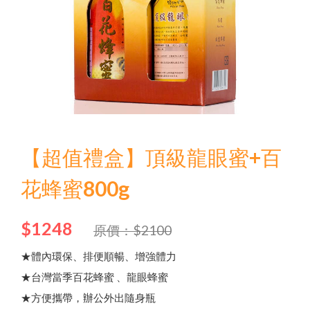
品牌故事
中文
商品介紹
English
最新優惠
本
月
優
惠
｜
中
秋
蜂
送
⚡
限
時
優
惠
開
跑
✦
活
動
至
9
/
3
日文
熱
銷
N
o
1
頂
級
蜂
王
乳
+
日
本
芝
麻
素
✦
好
眠
養
禮
0
問與答
한국어
聯絡我們
【超值禮盒】頂級龍眼蜜+百
其他說明
綠蜂膠葉黃素 ✦ 美國實證專利配方
三日齡蜂王漿/純蜂王乳膠囊
品牌故事
最新優惠
會員需知
花蜂蜜800g
貨幣轉換
會員獨享
高
濃
度
巴
西
綠
蜂
膠
（
噴
劑
/
滴
劑
/
膠
囊
/
4
0
0
億
益
生
菌
.
顏
$1248
食用說明
原價：$2100
買
就
送
✦
熱
銷
明
星
商
品
(
價
值
2
8
0
元
高山野花冬蜜｜國際三星認證
特約專區
★體內環保、排便順暢、增強體力
★台灣當季百花蜂蜜 、龍眼蜂蜜
★方便攜帶，辦公外出隨身瓶