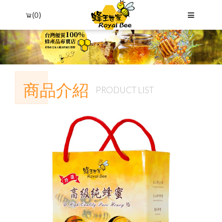
(0)
商品介紹
PRODUCT LIST
Language
Menu