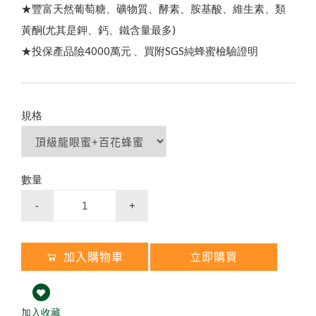
）
龍眼蜜｜國際三星認證
100% 頂級蒲鹽蜂花粉
下殺33折✦父親節尊享組
第2件7折起✦頂級蜂蜜系列
★豐富天然葡萄糖、礦物質、酵素、胺基酸、維生素、類
100% 台灣頂級純蜂蜜
熱銷禮盒250元起✦中秋獻禮組
黃酮(尤其是鉀、鈣、鐵含量最多)
↗
養
生
黑
糖
/
冰
糖
茶
磚
（
蜂
蜜
菊
花
/
桂
圓
紅
棗
薑
母
茶
★投保產品險4000萬元 、買附SGS純蜂蜜檢驗證明
荔枝蜜
買大送小✦陳釀蜂蜜醋
百花蜜
蜂蜜枇杷潤喉糖/蜂膠青草硬喉糖
陳釀蜂蜜醋
陳釀蜂蜜醋
）
規格
節慶生日送禮 ✦ 精美禮盒
業
大
宗
採
購
免
付
費
專
線
0
8
0
0
-
8
9
9
8
2
數量
-
+
企
8
加入購物車
立即購買
加入收藏