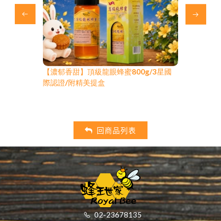
｜清香款｜
【濃郁香甜】頂級龍眼蜂蜜800g/3星國
【超值大容
秋冬暖暖養生
際認證/附精美提盒
暖養生飲品
回商品列表
02-23678135