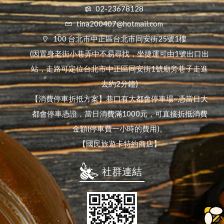
02-23678128
tina200407@hotmail.com
100 台北市中正區台北市同安街25號1樓
(因置身老街小巷弄中不易尋找，坐捷運可由1號出口出
站，走路可定位台北市中正區同安街1號廟旁巷子走進
去約2分鐘)
【消費停車折抵方案】巷口有大都會停車場~憑當日大
都會停車憑證，當日消費滿1000元，可直接折抵消費
金額(停車費一小時的費用)。
【國民旅遊卡特約商店】
社群連結