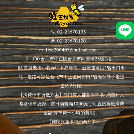
02-23678135
02-23678128
tina200407@hotmail.com
100 台北市中正區台北市同安街25號1樓
(因置身老街小巷弄中不易尋找，坐捷運可由1號出口出
站，走路可定位台北市中正區同安街1號廟旁巷子走進
去約2分鐘)
【消費停車折抵方案】巷口有大都會停車場~憑當日大
都會停車憑證，當日消費滿1000元，可直接折抵消費
金額(停車費一小時的費用)。
【國民旅遊卡特約商店】