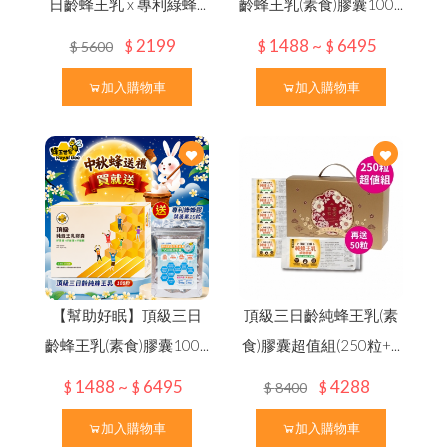
本
月
優
惠
｜
中
秋
蜂
送
禮
⚡
限
時
優
惠
開
跑
✦
活
動
至
9
/
3
0
熱
銷
o.
1
頂
級
蜂
王
乳
+
日
本
芝
麻
素
✦
好
眠
養
日文
日齡蜂王乳 x 專利綠蜂...
齡蜂王乳(素食)膠囊100...
品牌故事
最新優惠
會員需知
問與答
한국어
2199
1488 ~
6495
$
$
$
$
5600
會員獨享
三日齡蜂王漿/純蜂王乳膠囊
聯絡我們
綠蜂膠葉黃素 ✦ 美國實證專利配方
買
就
送
✦
熱
銷
明
星
商
品(
價
值
2
8
0
元
加入購物車
加入購物車
N
顏
高山野花冬蜜｜國際三星認證
食用說明
其他說明
高
濃
度
巴
西
綠
蜂
膠
（
噴
劑
/
滴
劑
/
膠
囊
/
4
0
0
億
益
生
菌
特約專區
龍眼蜜｜國際三星認證
下殺33折✦父親節尊享組
貨幣轉換
第2件7折起✦頂級蜂蜜系列
↗
）
熱銷禮盒250元起✦中秋獻禮組
荔枝蜜
100% 頂級蒲鹽蜂花粉
百花蜜
買大送小✦陳釀蜂蜜醋
100% 台灣頂級純蜂蜜
陳釀蜂蜜醋
【幫助好眠】頂級三日
頂級三日齡純蜂王乳(素
養
生
黑
冰
糖
茶
磚
（
蜂
蜜
菊
花
/
桂
圓
紅
棗
薑
母
茶
齡蜂王乳(素食)膠囊100...
食)膠囊超值組(250粒+...
陳釀蜂蜜醋
1488 ~
6495
4288
$
$
$
$
8400
糖
/
）
蜂蜜枇杷潤喉糖/蜂膠青草硬喉糖
加入購物車
加入購物車