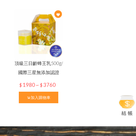
節慶生日送禮 ✦ 精美禮盒
企
業
大
宗
採
購
免
付
費
專
線
0
8
0
0-
899828
頂級三日齡蜂王乳500g/
國際三星無添加認證
1980 ~
3760
$
$
加入購物車