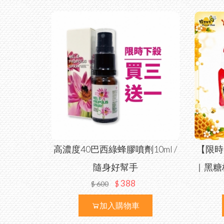
高濃度40巴西綠蜂膠噴劑10ml /
【限時
隨身好幫手
｜黑糖
388
$
$
600
加入購物車