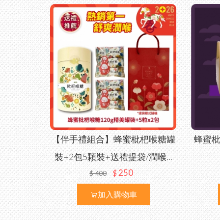
【伴手禮組合】蜂蜜枇杷喉糖罐
蜂蜜枇
裝+2包5顆裝+送禮提袋/潤喉...
250
$
$
400
加入購物車