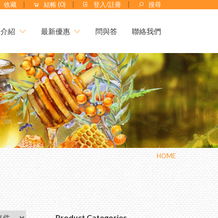
收藏
結帳 (
0
)
登入/註冊
搜尋
品介紹
最新優惠
問與答
聯絡我們
月優惠｜中秋蜂送禮⚡限
最新優惠
惠開跑✦活動至 9/30
會員獨享
送✦熱銷明星商品(價值
No.1 頂級蜂王乳+日本芝
0元↗
 ✦ 好眠養顏
食用說明
33折✦父親節尊享組
齡蜂王漿/純蜂王乳膠囊
特約專區
膠葉黃素 ✦ 美國實證專利
件7折起✦頂級蜂蜜系列
HOME
方
禮盒250元起✦中秋獻禮
度巴西綠蜂膠 （噴劑/滴
膠囊/400億益生菌）
大送小✦陳釀蜂蜜醋
0% 頂級蒲鹽蜂花粉
Product Categories