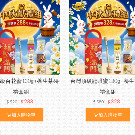
級百花蜜130g+養生茶磚
台灣頂級龍眼蜜130g+養
禮盒組
禮盒組
288
328
$
$
$
520
$
580
加入購物車
加入購物車