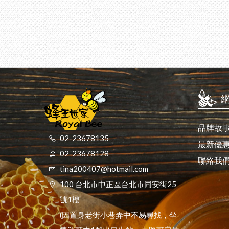
品牌故
02-23678135
最新優
02-23678128
聯絡我
tina200407@hotmail.com
100 台北市中正區台北市同安街25
號1樓
(因置身老街小巷弄中不易尋找，坐