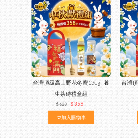
台灣頂級高山野花冬蜜130g+養
台灣頂
生茶磚禮盒組
358
$
$
620
加入購物車