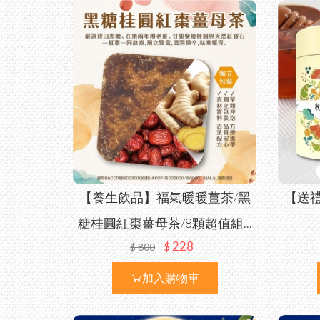
【養生飲品】福氣暖暖薑茶/黑
【送
糖桂圓紅棗薑母茶/8顆超值組...
228
$
$
800
加入購物車