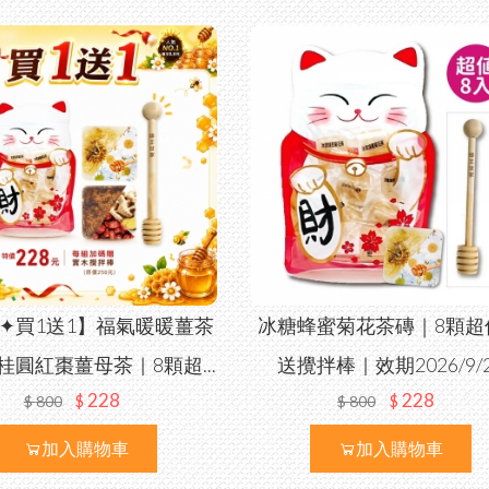
✦買1送1】福氣暖暖薑茶
冰糖蜂蜜菊花茶磚｜8顆超
桂圓紅棗薑母茶｜8顆超...
送攪拌棒｜效期2026/9/
228
228
$
$
$
800
$
800
加入購物車
加入購物車