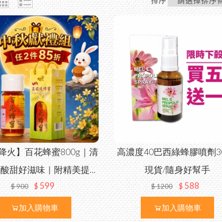
10
高
陳
養生
龍
花 
荔
蜂蜜
喉
百
節慶
陳
企業
降火】百花蜂蜜800g｜清
高濃度40巴西綠蜂膠噴劑30
080
酸甜好滋味｜附精美提...
現貨/隨身好幫手
599
588
$
$
$
900
$
1200
加入購物車
加入購物車