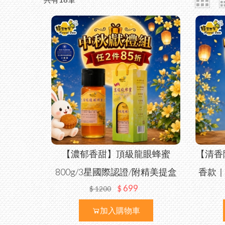
【濃郁香甜】頂級龍眼蜂蜜
【清香
800g/3星國際認證/附精美提盒
香款｜
699
$
$
1200
加入購物車