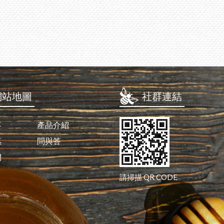
網站地圖
社群連結
事
產品介紹
惠
問與答
們
請掃描 QR CODE