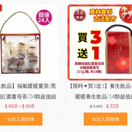
✦
生飲品】福氣暖暖薑茶/黑
【限時✦買3送1】養生飲品
紅棗薑母茶/24顆超值組
暖暖養生飲品/14顆超值
468 ~
468
328
$
$
$
$
1400
加入購物車
加入購物車