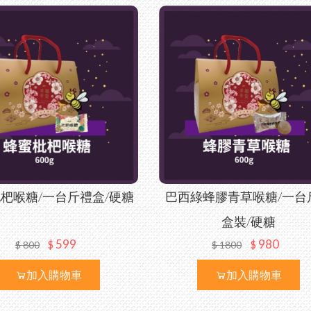
杷喉糖/一台斤禮盒/硬糖
巴西綠蜂膠青草喉糖/一台
盒裝/硬糖
599
980
$
$
$
800
$
1800
加入購物車
加入購物車