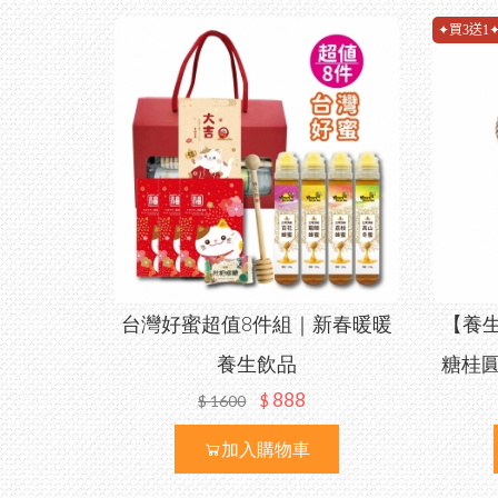
✦買3送1
台灣好蜜超值8件組｜新春暖暖
【養
養生飲品
糖桂圓
888
$
$
1600
加入購物車