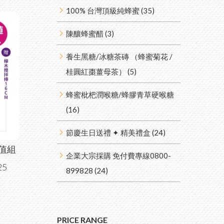
100% 台灣頂級純蜂蜜 (35)
陳釀蜂蜜醋 (3)
養生黑糖/冰糖茶磚 （蜂蜜菊花 /
桂圓紅棗薑母茶） (5)
蜂蜜枇杷潤喉糖/蜂膠青草硬喉糖
(16)
節慶生日送禮 ✦ 精美禮盒 (24)
值組
企業大宗採購 免付費專線0800-
25
899828 (24)
PRICE RANGE