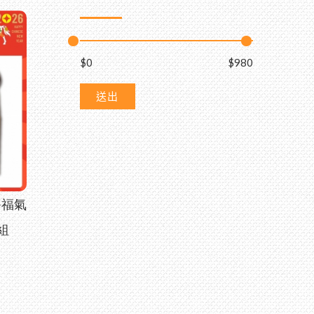
$0
$980
送出
-福氣
組