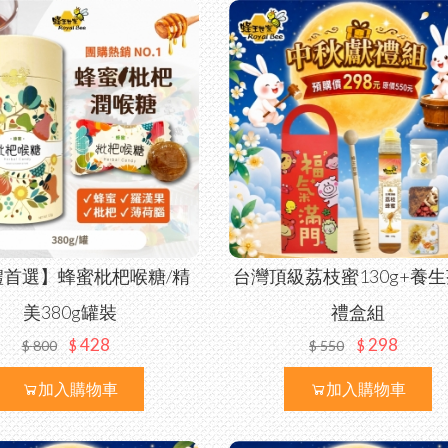
禮首選】蜂蜜枇杷喉糖/精
台灣頂級荔枝蜜130g+養
美380g罐裝
禮盒組
428
298
$
$
$
800
$
550
加入購物車
加入購物車