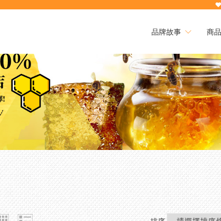
品牌故事
商
品牌故事
本
時優
買就
熱銷
28
麻素
下殺
三日
綠蜂
第2
配
熱銷
高濃
組
劑/
買
10
排序