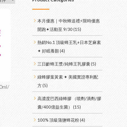
0% 台灣頂級純蜂蜜
本月優惠｜中秋蜂送禮⚡限時優惠
山野花冬蜜｜國際三星認證
釀蜂蜜醋
開跑✦活動至 9/30 (15)
黑糖/冰糖茶磚 （蜂蜜菊
眼蜜｜國際三星認證
/ 桂圓紅棗薑母茶）
熱銷No.1 頂級蜂王乳+日本芝麻素
枝蜜
✦ 好眠養顏 (4)
枇杷潤喉糖/蜂膠青草硬
糖
花蜜
三日齡蜂王漿/純蜂王乳膠囊 (5)
生日送禮 ✦ 精美禮盒
釀蜂蜜醋
綠蜂膠葉黃素 ✦ 美國實證專利配
大宗採購 免付費專線
方 (5)
ml/
0-899828
高濃度巴西綠蜂膠 （噴劑/滴劑/膠
囊/400億益生菌） (15)
100% 頂級蒲鹽蜂花粉 (4)