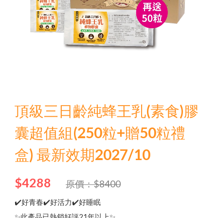
頂級三日齡純蜂王乳(素食)膠
Language
囊超值組(250粒+贈50粒禮
盒) 最新效期2027/10
Menu
品牌故事
$4288
原價：$8400
✔️好青春✔️好活力✔️好睡眠
✨此產品已熱銷好評21年以上✨