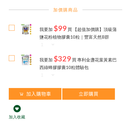
熱銷禮盒250元起✦中秋獻禮組
第2件7折起✦頂級蜂蜜系列
買大送小✦陳釀蜂蜜醋
加價購商品
↗
荔枝蜜
陳釀蜂蜜醋
$99
百花蜜
我要加
買
【超值加價購】頂級蒲
8
鹽花粉植物膠囊10粒｜豐富天然B群
$329
我要加
買
專利金盞花葉黃素巴
西綠蜂膠膠囊10粒體驗包
加入購物車
立即購買
加入收藏