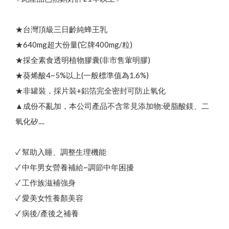
商品介紹
English
中文
最新優惠
★台灣頂級三日齡純蜂王乳
日文
★640mg超大份量(它牌400mg/粒)
問與答
한국어
聯絡我們
★採全素食透明植物膠囊(非市售葷明膠)
其他說明
★葵烯酸4~5%以上(一般標準值為1.6%)
熱
銷
N
o
.
1
頂
級
蜂
王
乳
+
日
本
芝
麻
素
✦
好
眠
養
★非罐裝，採片裝+鋁箔完全密封可防止氧化
貨幣轉換
▲成份不亂加，本公司產品不含常見添加物:硬脂酸鎂、二
本
月
優
惠
｜
中
秋
蜂
送
禮
限
時
優
惠
開
跑
✦
活
動
至
9
/
3
氧化矽....
⚡
0
✓ 幫助入睡、調整生理機能
✓ 中年男女營養補給~調節中年困擾
✓ 工作族滋補強身
✓ 愛美女性養顏美容
✓ 病後/產後之補養