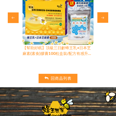
乳+日本芝
【幫助好眠】頂級三日齡蜂王乳(素食)膠
【幫助好眠
配方有感升級/
囊100粒盒裝/最新效期2027/10
麻素(素食)
最新效期202
回商品列表