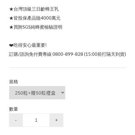
綠蜂膠葉黃素 ✦ 美國實證專利配方
高
濃
度
巴
西
綠
蜂
膠
（
噴
劑
/
滴
劑
/
膠
囊
/
4
0
0
億
益
生
菌
三日齡蜂王漿/純蜂王乳膠囊
品牌故事
最新優惠
會員需知
★台灣頂級三日齡蜂王乳
會員獨享
★皆投保產品險4000萬元
顏
★買附SGS純蜂蜜檢驗證明
食用說明
養
生
黑
糖
/
冰
糖
茶
磚
（
蜂
蜜
菊
花
/
桂
圓
紅
棗
薑
母
茶
100% 頂級蒲鹽蜂花粉
）
特約專區
❤️吃得安心最重要!
100% 台灣頂級純蜂蜜
蜂蜜枇杷潤喉糖/蜂膠青草硬喉糖
訂購/諮詢免付費專線 0800-899-828 (15:00前打隔天到貨)
買
就
送
✦
熱
銷
明
星
商
品
(
價
值
2
8
0
元
高山野花冬蜜｜國際三星認證
企
業
大
宗
採
購
免
付
費
專
線
0
8
0
0
-
8
9
9
8
2
規格
節慶生日送禮 ✦ 精美禮盒
）
陳釀蜂蜜醋
下殺33折✦父親節尊享組
龍眼蜜｜國際三星認證
數量
-
+