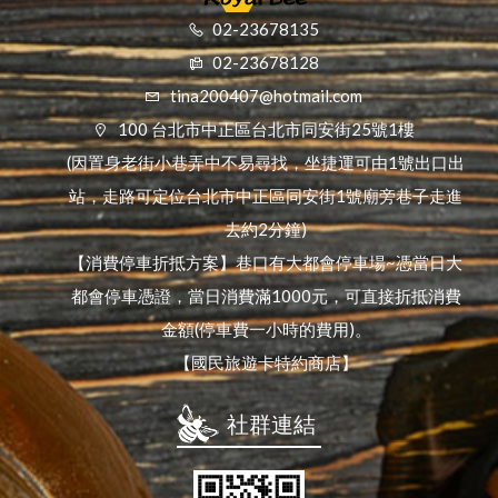
02-23678135
02-23678128
tina200407@hotmail.com
100 台北市中正區台北市同安街25號1樓
(因置身老街小巷弄中不易尋找，坐捷運可由1號出口出
站，走路可定位台北市中正區同安街1號廟旁巷子走進
去約2分鐘)
【消費停車折抵方案】巷口有大都會停車場~憑當日大
都會停車憑證，當日消費滿1000元，可直接折抵消費
金額(停車費一小時的費用)。
【國民旅遊卡特約商店】
社群連結