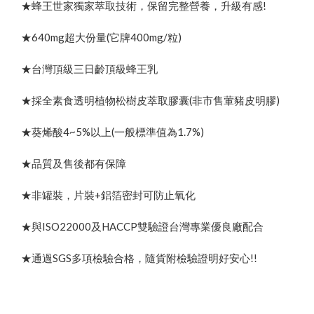
★蜂王世家獨家萃取技術，保留完整營養，升級有感!
★640mg超大份量(它牌400mg/粒)
★台灣頂級三日齡頂級蜂王乳
★採全素食透明植物松樹皮萃取膠囊(非市售葷豬皮明膠)
★葵烯酸4~5%以上(一般標準值為1.7%)
★品質及售後都有保障
★非罐裝，片裝+鋁箔密封可防止氧化
★與ISO22000及HACCP雙驗證台灣專業優良廠配合
★通過SGS多項檢驗合格，隨貨附檢驗證明好安心!!