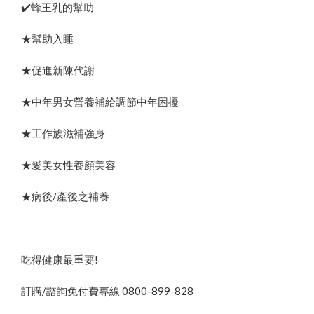
✔️蜂王乳的幫助
★幫助入睡
★促進新陳代謝
★中年男女營養補給調節中年困擾
★工作族滋補強身
★愛美女性養顏美容
★病後/產後之補養
吃得健康最重要!
訂購/諮詢免付費專線 0800-899-828