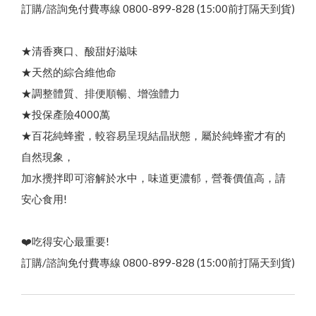
熱
銷
N
o
.
頂
級
蜂
王
乳
+
日
本
芝
麻
素
✦
好
眠
養
本
月
優
惠
｜
中
秋
蜂
送
禮
⚡
限
時
優
惠
開
跑
✦
活
動
至
9
/
3
0
貨幣轉換
綠蜂膠葉黃素 ✦ 美國實證專利配方
三日齡蜂王漿/純蜂王乳膠囊
訂購/諮詢免付費專線 0800-899-828 (15:00前打隔天到貨)
高
濃
度
巴
西
綠
蜂
膠
（
噴
劑
/
滴
劑
/
膠
囊
/
4
0
0
億
益
生
菌
品牌故事
最新優惠
會員需知
★清香爽口、酸甜好滋味
★天然的綜合維他命
會員獨享
1
顏
★調整體質、排便順暢、增強體力
食用說明
★投保產險4000萬
特約專區
買
就
送
✦
熱
銷
明
星
商
品
(
價
值
2
8
0
元
★百花純蜂蜜，較容易呈現結晶狀態，屬於純蜂蜜才有的
）
100% 頂級蒲鹽蜂花粉
高山野花冬蜜｜國際三星認證
自然現象，
養
生
黑
糖
/
冰
糖
茶
磚
（
蜂
蜜
菊
花
/
桂
圓
紅
棗
薑
母
茶
100% 台灣頂級純蜂蜜
加水攪拌即可溶解於水中，味道更濃郁，營養價值高，請
安心食用!
龍眼蜜｜國際三星認證
下殺33折✦父親節尊享組
蜂蜜枇杷潤喉糖/蜂膠青草硬喉糖
第2件7折起✦頂級蜂蜜系列
熱銷禮盒250元起✦中秋獻禮組
❤️吃得安心最重要!
訂購/諮詢免付費專線 0800-899-828 (15:00前打隔天到貨)
陳釀蜂蜜醋
）
↗
荔枝蜜