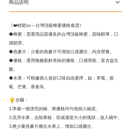
商品說明
《❤️輕鬆so～台灣頂級蜂蜜優格食譜》
◆蜂蜜：需選用品質優良的台灣頂級蜂蜜，甜味醇厚，口
感順滑。
◆燕麥片：少量的燕麥片可增加口感層次，內含營養。
◆優格：選用無糖新鮮美味的優格，口感滑順，富含益生
菌。
◆水果：可根據個人喜好口味自由選擇，如：草莓、藍
莓、芒果、香蕉等。
步驟：
1.準備一個漂亮的碗，將優格均勻地倒入碗底。
2.洗淨水果，去除果核，切成適當大小的塊狀，放入碗中。
3.將少量燕麥片撒在水果上，增加口感層次。