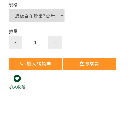
企
業
大
宗
採
購
免
付
費
專
線
0
8
0
0
-
8
9
9
8
2
節慶生日送禮 ✦ 精美禮盒
買大送小✦陳釀蜂蜜醋
百花蜜
規格
陳釀蜂蜜醋
數量
8
-
+
加入購物車
立即購買
加入收藏