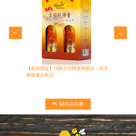
｜清香款｜
【超值禮盒】頂級百花蜂蜜兩瓶組｜秋冬
【超值禮盒】
秋冬暖暖養生
暖暖養生飲品
回商品列表