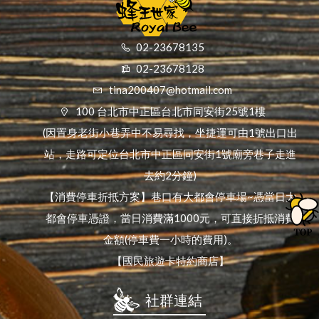
02-23678135
02-23678128
tina200407@hotmail.com
100 台北市中正區台北市同安街25號1樓
(因置身老街小巷弄中不易尋找，坐捷運可由1號出口出
站，走路可定位台北市中正區同安街1號廟旁巷子走進
去約2分鐘)
【消費停車折抵方案】巷口有大都會停車場~憑當日大
都會停車憑證，當日消費滿1000元，可直接折抵消費
金額(停車費一小時的費用)。
【國民旅遊卡特約商店】
社群連結