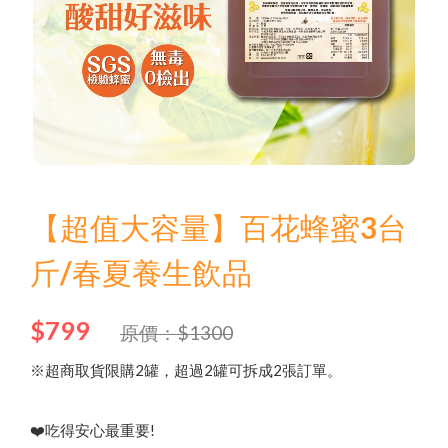
Language
Menu
品牌故事
商品介紹
中文
English
【超值大容量】百花蜂蜜3台
最新優惠
斤/春夏養生飲品
日文
問與答
한국어
$799
聯絡我們
原價：$1300
※超商取貨限購2罐，超過2罐可拆成2張訂單。
其他說明
❤️吃得安心最重要!